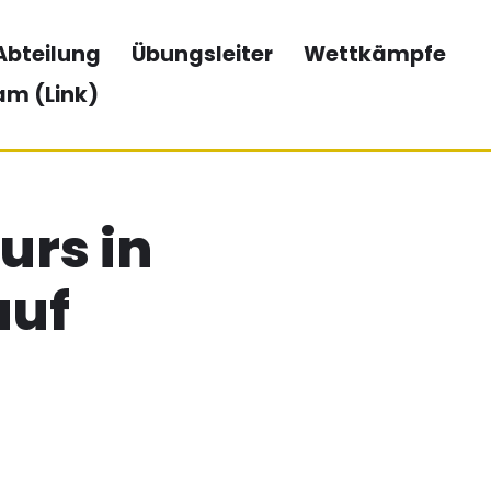
Abteilung
Übungsleiter
Wettkämpfe
am (Link)
rs in
auf