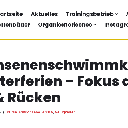
artseite
Aktuelles
Trainingsbetrieb
allenbäder
Organisatorisches
Instagr
hsenenschwimmku
terferien – Fokus 
& Rücken
5
Kurse-Erwachsene-Archiv
,
Neuigkeiten