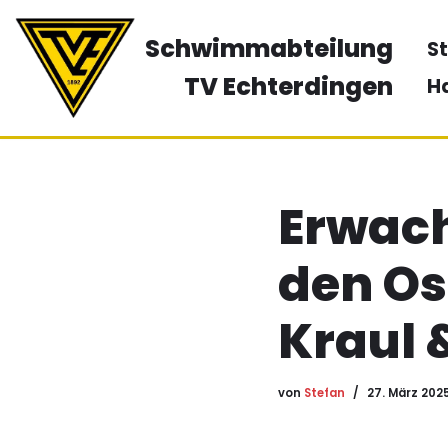
Schwimmabteilung
St
Zum
Inhalt
TV Echterdingen
H
springen
Erwac
den Os
Kraul 
von
Stefan
27. März 202