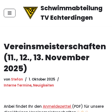
Schwimmabteilung
Zum
TV Echterdingen
Inhalt
springen
Vereinsmeisterschaften
(11., 12., 13. November
2025)
von
Stefan
1. Oktober 2025
Interne Termine
,
Neuigkeiten
Anbei findet Ihr den
Anmeldezettel
(PDF) für unsere