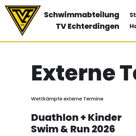
Schwimmabteilung
St
Zum
Inhalt
TV Echterdingen
H
springen
Externe 
Wettkämpfe externe Termine
Duathlon + Kinder
Swim & Run 2026