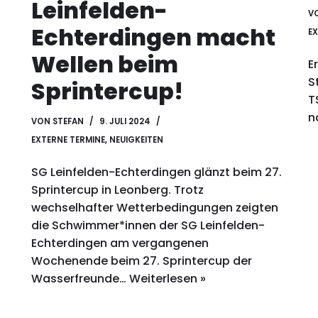
Leinfelden-
V
Echterdingen macht
EX
Wellen beim
E
S
Sprintercup!
T
n
VON
STEFAN
9. JULI 2024
EXTERNE TERMINE
,
NEUIGKEITEN
SG Leinfelden-Echterdingen glänzt beim 27.
Sprintercup in Leonberg. Trotz
wechselhafter Wetterbedingungen zeigten
die Schwimmer*innen der SG Leinfelden-
Echterdingen am vergangenen
Wochenende beim 27. Sprintercup der
Wasserfreunde…
Weiterlesen »