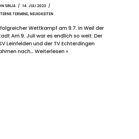
ON
SINJA
14. JULI 2023
TERNE TERMINE
,
NEUIGKEITEN
rfolgreicher Wettkampf am 9.7. in Weil der
tadt Am 9. Juli war es endlich so weit: Der
SV Leinfelden und der TV Echterdingen
ahmen nach…
Weiterlesen »